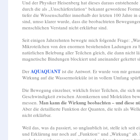
Und der Physiker Heisenberg hat dieses daraus entstehende
durch die als „Unschärferelation“ bekannt gewordene Formel
tiefer die Wissenschaftler innerhalb der letzten 100 Jahre i
sind, umso klarer wurde, dass die beobachteten Bewegunge
menschlichen Verstand nicht erklärbar sind.
Seit einigen Jahrzehnten bewegte mich folgende Frage: „Was
Mikroteilchen von den enormen bestehenden Ladungen zu b
natürlichen Belebung aller Teilchen gleich, die dann nicht 
magnetische Bindungen blockiert und aneinander gekettet s
AQUAQUANT
Der
ist die Antwort. Er wurde von mir genau 
Wirkung auf die Wassermoleküle ist in vollem Umfang spürb
Die Bewegung einzelner, wirklich freier Teilchen, die sich m
Geschwindigkeit zwischen Atomkernen und Molekülen bewe
Man kann die Wirkung beobachten – und diese nüt
messen.
Aber die detaillierte Funktion der Quanten, die teils als Wellen
nicht erklärbar.
Weil das, was da passiert, so unglaublich ist, stelle ich seit 
und Erklärung nur noch auf „Funktion“ und „Wirkung“ ab. 
auch dann wirksam, wenn sie rational nicht mehr verstande