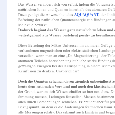
Das Wasser verändert sich von selbst, indem die Voraussetzu
natürlichen Ionen und Quanten innerhalb des atomaren Gefü
AQUAQUANT
,
Dazu genügt die Anwesenheit des
der ähnli
Befreiung der natürlichen Quantenenergie von Bindungen 
Moleküle bewirkt.
Dadurch beginnt das Wasser ganz natürlich zu leben und 
weitestgehend aus Wasser bestehen) positiv zu beeinflusse
Diese Befreiung der Mikro-Universen im atomaren Gefüge v
vorhandenen magnetischen oder elektrostatischen Landung
vorstellen, wenn man an eine „De-Mag­ne­ti­sie­rung“ der Te
atomaren Teilchen herrschen unglaubliche starke Bindungsk
gewaltigen Energien bei der Kernspaltung in einem Atomkra
Kernfusion zu denken. Unvorstellbar!
Doch die Quanten scheinen davon ziemlich unbeeinflusst zu 
heute dem rationalen Verstand und auch den klassischen 
der Grund, warum sich Wissenschaftler so hart tun, diese 
Strömung messen, Ladungen feststellen, Massen bestimmen 
auch durch Berechnungen schließen. Er braucht aber für je
Bezugspunkt, an dem er die Änderungen festmachen kann.
alle Messungen relativ. Das erkannt auch Einstein und beg