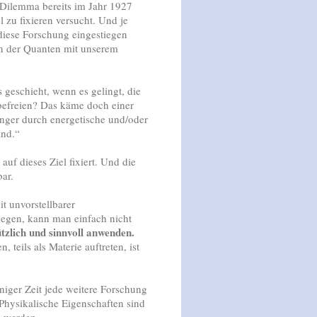
 Dilemma bereits im Jahr 1927
 zu fixieren versucht. Und je
n diese Forschung eingestiegen
n der Quanten mit unserem
 geschieht, wenn es gelingt, die
efreien? Das käme doch einer
länger durch energetische und/oder
ind.“
auf dieses Ziel fixiert. Und die
ar.
it unvorstellbarer
gen, kann man einfach nicht
zlich und sinnvoll anwenden.
, teils als Materie auftreten, ist
einiger Zeit jede weitere Forschung
Physikalische Eigenschaften sind
n werden.